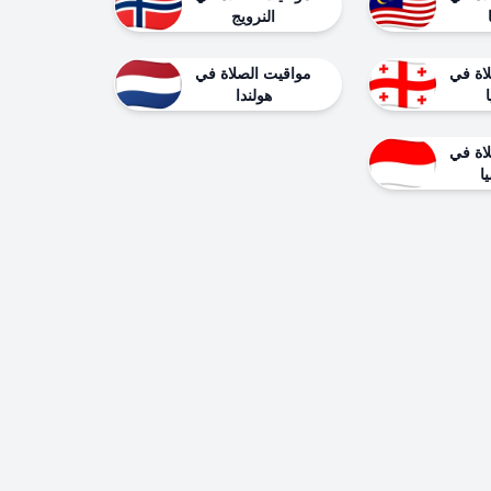
النرويج
اة في
مواقيت الصلاة في
هولندا
اة في
ا